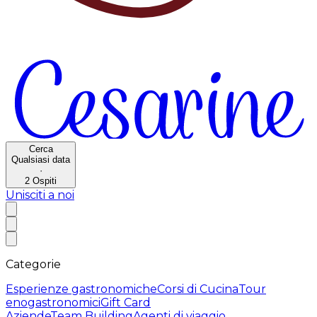
Cerca
Qualsiasi data
·
2
Ospiti
Unisciti a noi
Categorie
Esperienze gastronomiche
Corsi di Cucina
Tour
enogastronomici
Gift Card
Aziende
Team Building
Agenti di viaggio