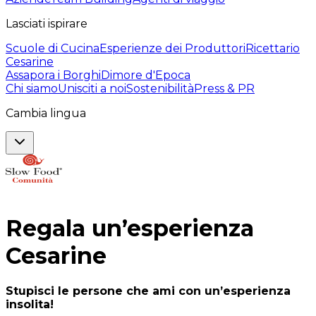
Lasciati ispirare
Scuole di Cucina
Esperienze dei Produttori
Ricettario
Cesarine
Assapora i Borghi
Dimore d'Epoca
Chi siamo
Unisciti a noi
Sostenibilità
Press & PR
Cambia lingua
Regala un’esperienza
Cesarine
Stupisci le persone che ami con un’esperienza
insolita!