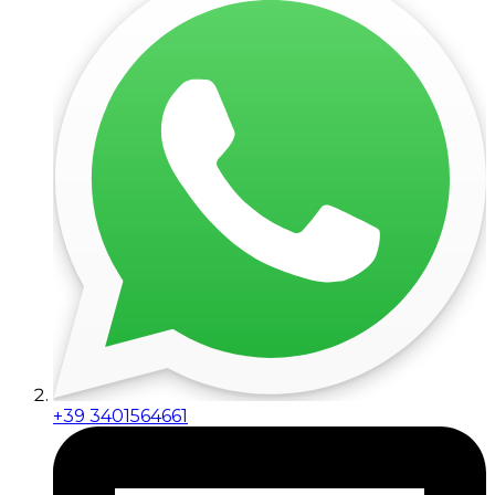
+39 3401564661