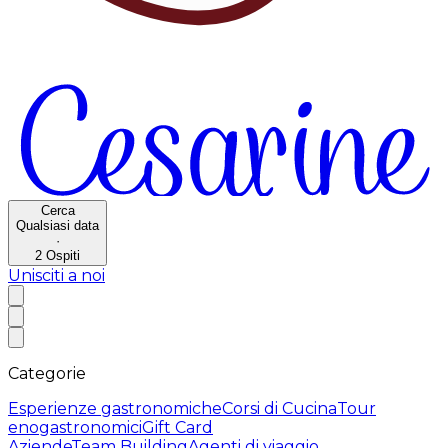
Cerca
Qualsiasi data
·
2
Ospiti
Unisciti a noi
Categorie
Esperienze gastronomiche
Corsi di Cucina
Tour
enogastronomici
Gift Card
Aziende
Team Building
Agenti di viaggio