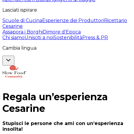
Lasciati ispirare
Scuole di Cucina
Esperienze dei Produttori
Ricettario
Cesarine
Assapora i Borghi
Dimore d'Epoca
Chi siamo
Unisciti a noi
Sostenibilità
Press & PR
Cambia lingua
Regala un’esperienza
Cesarine
Stupisci le persone che ami con un’esperienza
insolita!