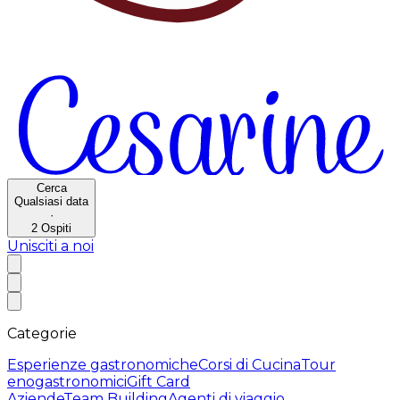
Cerca
Qualsiasi data
·
2
Ospiti
Unisciti a noi
Categorie
Esperienze gastronomiche
Corsi di Cucina
Tour
enogastronomici
Gift Card
Aziende
Team Building
Agenti di viaggio