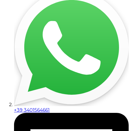
+39 3401564661