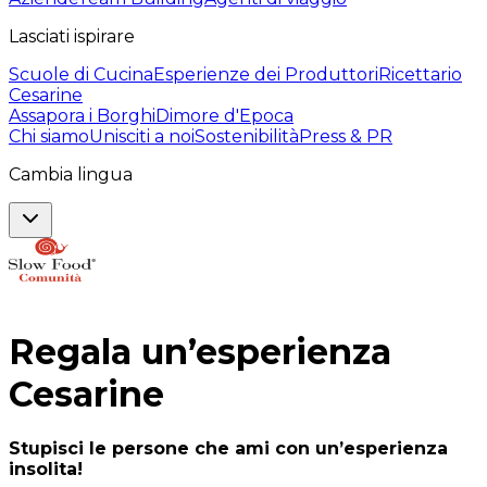
Lasciati ispirare
Scuole di Cucina
Esperienze dei Produttori
Ricettario
Cesarine
Assapora i Borghi
Dimore d'Epoca
Chi siamo
Unisciti a noi
Sostenibilità
Press & PR
Cambia lingua
Regala un’esperienza
Cesarine
Stupisci le persone che ami con un’esperienza
insolita!