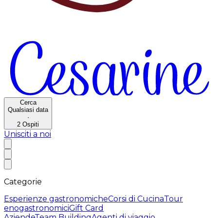
Cerca
Qualsiasi data
·
2
Ospiti
Unisciti a noi
Categorie
Esperienze gastronomiche
Corsi di Cucina
Tour
enogastronomici
Gift Card
Aziende
Team Building
Agenti di viaggio