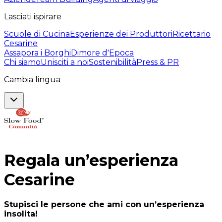
Lasciati ispirare
Scuole di Cucina
Esperienze dei Produttori
Ricettario
Cesarine
Assapora i Borghi
Dimore d'Epoca
Chi siamo
Unisciti a noi
Sostenibilità
Press & PR
Cambia lingua
Regala un’esperienza
Cesarine
Stupisci le persone che ami con un’esperienza
insolita!