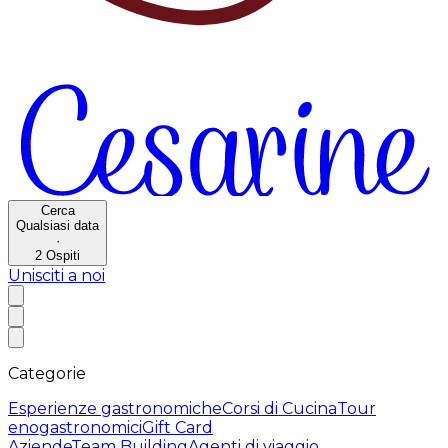
Cerca
Qualsiasi data
·
2
Ospiti
Unisciti a noi
Categorie
Esperienze gastronomiche
Corsi di Cucina
Tour
enogastronomici
Gift Card
Aziende
Team Building
Agenti di viaggio