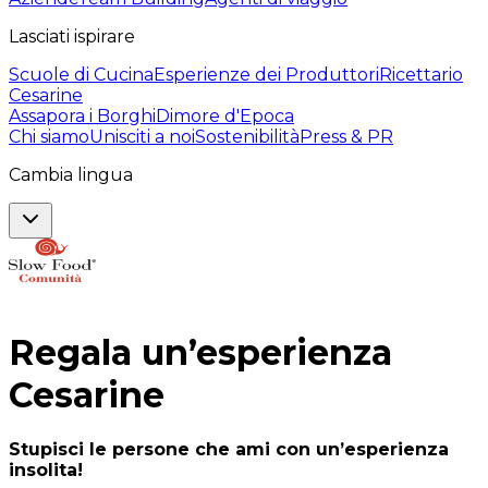
Lasciati ispirare
Scuole di Cucina
Esperienze dei Produttori
Ricettario
Cesarine
Assapora i Borghi
Dimore d'Epoca
Chi siamo
Unisciti a noi
Sostenibilità
Press & PR
Cambia lingua
Regala un’esperienza
Cesarine
Stupisci le persone che ami con un’esperienza
insolita!