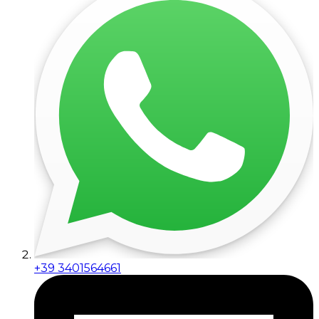
+39 3401564661