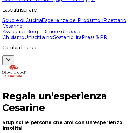
Lasciati ispirare
Scuole di Cucina
Esperienze dei Produttori
Ricettario
Cesarine
Assapora i Borghi
Dimore d'Epoca
Chi siamo
Unisciti a noi
Sostenibilità
Press & PR
Cambia lingua
Regala un’esperienza
Cesarine
Stupisci le persone che ami con un’esperienza
insolita!