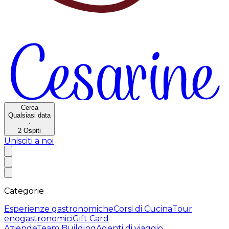
Cerca
Qualsiasi data
·
2
Ospiti
Unisciti a noi
Categorie
Esperienze gastronomiche
Corsi di Cucina
Tour
enogastronomici
Gift Card
Aziende
Team Building
Agenti di viaggio