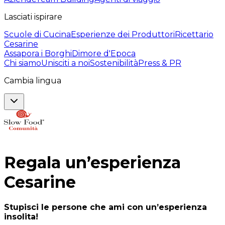
Lasciati ispirare
Scuole di Cucina
Esperienze dei Produttori
Ricettario
Cesarine
Assapora i Borghi
Dimore d'Epoca
Chi siamo
Unisciti a noi
Sostenibilità
Press & PR
Cambia lingua
Regala un’esperienza
Cesarine
Stupisci le persone che ami con un’esperienza
insolita!