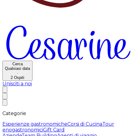
Cerca
Qualsiasi data
·
2
Ospiti
Unisciti a noi
Categorie
Esperienze gastronomiche
Corsi di Cucina
Tour
enogastronomici
Gift Card
Aziende
Team Building
Agenti di viaggio