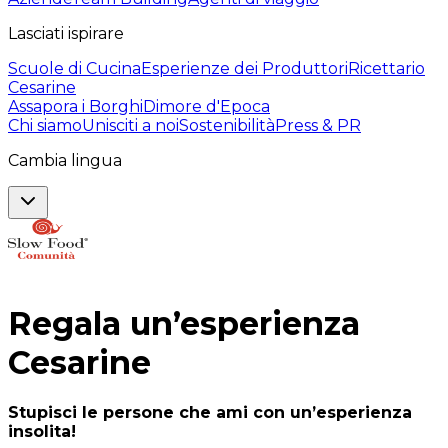
Lasciati ispirare
Scuole di Cucina
Esperienze dei Produttori
Ricettario
Cesarine
Assapora i Borghi
Dimore d'Epoca
Chi siamo
Unisciti a noi
Sostenibilità
Press & PR
Cambia lingua
Regala un’esperienza
Cesarine
Stupisci le persone che ami con un’esperienza
insolita!