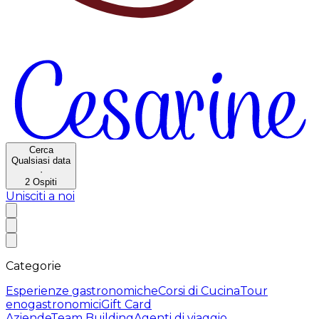
Cerca
Qualsiasi data
·
2
Ospiti
Unisciti a noi
Categorie
Esperienze gastronomiche
Corsi di Cucina
Tour
enogastronomici
Gift Card
Aziende
Team Building
Agenti di viaggio