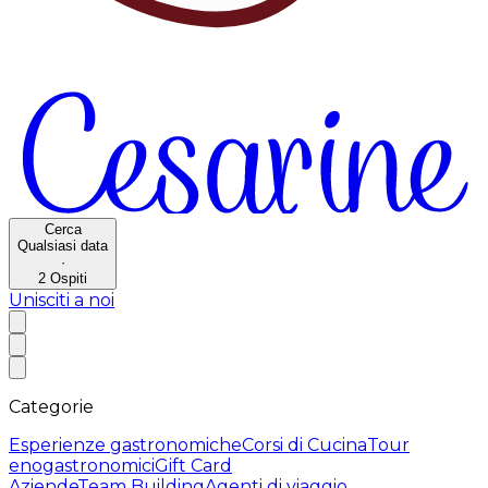
Cerca
Qualsiasi data
·
2
Ospiti
Unisciti a noi
Categorie
Esperienze gastronomiche
Corsi di Cucina
Tour
enogastronomici
Gift Card
Aziende
Team Building
Agenti di viaggio