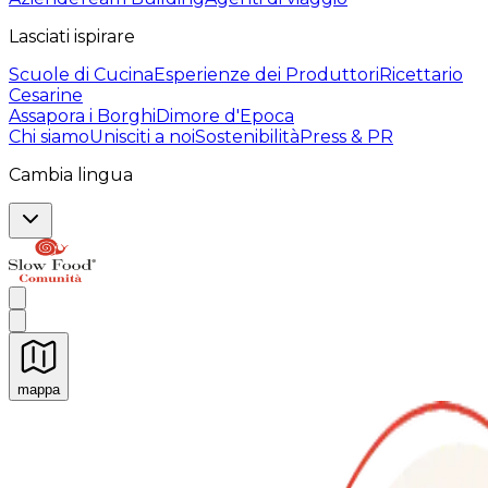
Lasciati ispirare
Scuole di Cucina
Esperienze dei Produttori
Ricettario
Cesarine
Assapora i Borghi
Dimore d'Epoca
Chi siamo
Unisciti a noi
Sostenibilità
Press & PR
Cambia lingua
mappa
Esperienze culinarie indimenticabili: Esperienze gastro