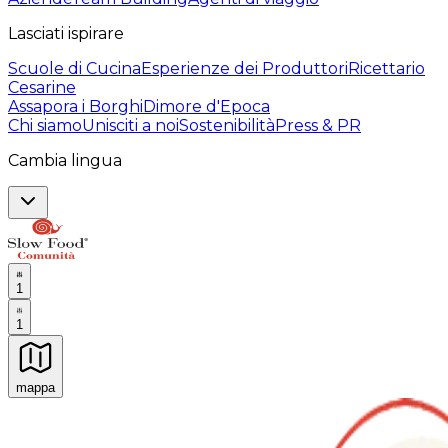
Lasciati ispirare
Scuole di Cucina
Esperienze dei Produttori
Ricettario
Cesarine
Assapora i Borghi
Dimore d'Epoca
Chi siamo
Unisciti a noi
Sostenibilità
Press & PR
Cambia lingua
1
1
mappa
Esperienze culinarie indimenticabili: Esperienze gastro