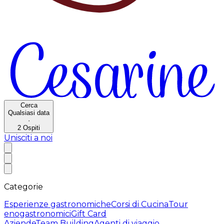
Cerca
Qualsiasi data
·
2
Ospiti
Unisciti a noi
Categorie
Esperienze gastronomiche
Corsi di Cucina
Tour
enogastronomici
Gift Card
Aziende
Team Building
Agenti di viaggio