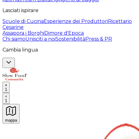
Lasciati ispirare
Scuole di Cucina
Esperienze dei Produttori
Ricettario
Cesarine
Assapora i Borghi
Dimore d'Epoca
Chi siamo
Unisciti a noi
Sostenibilità
Press & PR
Cambia lingua
1
1
mappa
Esperienze culinarie indimenticabili: Esperienze gastro