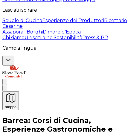
Lasciati ispirare
Scuole di Cucina
Esperienze dei Produttori
Ricettario
Cesarine
Assapora i Borghi
Dimore d'Epoca
Chi siamo
Unisciti a noi
Sostenibilità
Press & PR
Cambia lingua
mappa
Esperienze culinarie indimenticabili: Esperienze gastro
Barrea: Corsi di Cucina,
Esperienze Gastronomiche e