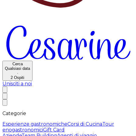
Cerca
Qualsiasi data
·
2
Ospiti
Unisciti a noi
Categorie
Esperienze gastronomiche
Corsi di Cucina
Tour
enogastronomici
Gift Card
Aziende
Team Building
Agenti di viaggio