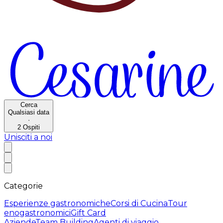
Cerca
Qualsiasi data
·
2
Ospiti
Unisciti a noi
Categorie
Esperienze gastronomiche
Corsi di Cucina
Tour
enogastronomici
Gift Card
Aziende
Team Building
Agenti di viaggio