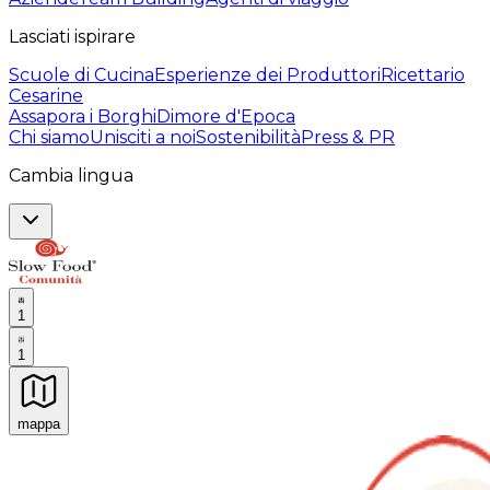
Lasciati ispirare
Scuole di Cucina
Esperienze dei Produttori
Ricettario
Cesarine
Assapora i Borghi
Dimore d'Epoca
Chi siamo
Unisciti a noi
Sostenibilità
Press & PR
Cambia lingua
1
1
mappa
Esperienze culinarie indimenticabili: Esperienze gastro