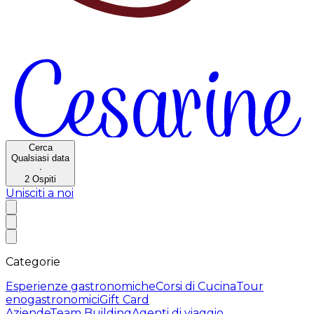
Cerca
Qualsiasi data
·
2
Ospiti
Unisciti a noi
Categorie
Esperienze gastronomiche
Corsi di Cucina
Tour
enogastronomici
Gift Card
Aziende
Team Building
Agenti di viaggio