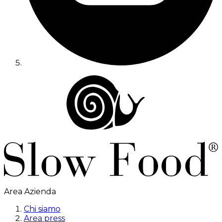
Area Azienda
Chi siamo
Area press