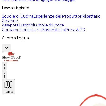
Lasciati ispirare
Scuole di Cucina
Esperienze dei Produttori
Ricettario
Cesarine
Assapora i Borghi
Dimore d'Epoca
Chi siamo
Unisciti a noi
Sostenibilità
Press & PR
Cambia lingua
1
1
mappa
Esperienze culinarie indimenticabili: Esperienze gastro