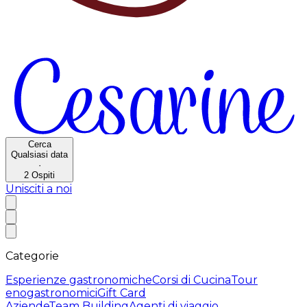
Cerca
Qualsiasi data
·
2
Ospiti
Unisciti a noi
Categorie
Esperienze gastronomiche
Corsi di Cucina
Tour
enogastronomici
Gift Card
Aziende
Team Building
Agenti di viaggio