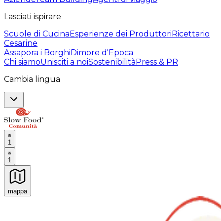
Lasciati ispirare
Scuole di Cucina
Esperienze dei Produttori
Ricettario
Cesarine
Assapora i Borghi
Dimore d'Epoca
Chi siamo
Unisciti a noi
Sostenibilità
Press & PR
Cambia lingua
1
1
mappa
Esperienze culinarie indimenticabili: Esperienze gastro