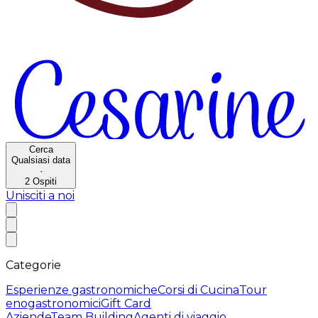
Cerca
Qualsiasi data
·
2
Ospiti
Unisciti a noi
Categorie
Esperienze gastronomiche
Corsi di Cucina
Tour
enogastronomici
Gift Card
Aziende
Team Building
Agenti di viaggio