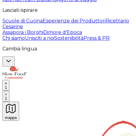
Lasciati ispirare
Scuole di Cucina
Esperienze dei Produttori
Ricettario
Cesarine
Assapora i Borghi
Dimore d'Epoca
Chi siamo
Unisciti a noi
Sostenibilità
Press & PR
Cambia lingua
1
1
mappa
Esperienze culinarie indimenticabili: Esperienze gastro