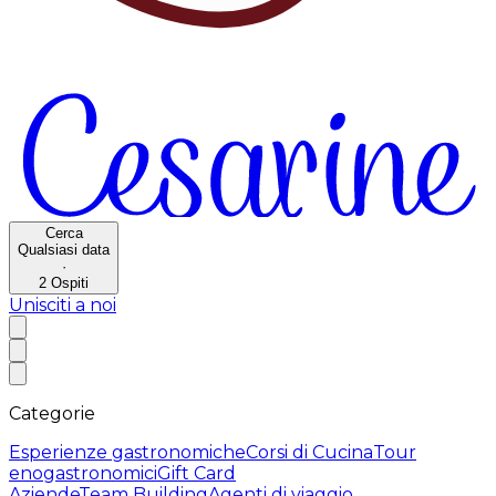
Cerca
Qualsiasi data
·
2
Ospiti
Unisciti a noi
Categorie
Esperienze gastronomiche
Corsi di Cucina
Tour
enogastronomici
Gift Card
Aziende
Team Building
Agenti di viaggio