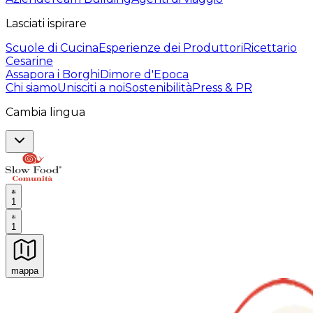
Lasciati ispirare
Scuole di Cucina
Esperienze dei Produttori
Ricettario
Cesarine
Assapora i Borghi
Dimore d'Epoca
Chi siamo
Unisciti a noi
Sostenibilità
Press & PR
Cambia lingua
1
1
mappa
Esperienze culinarie indimenticabili: Esperienze gastro