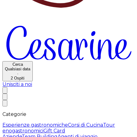
Cerca
Qualsiasi data
·
2
Ospiti
Unisciti a noi
Categorie
Esperienze gastronomiche
Corsi di Cucina
Tour
enogastronomici
Gift Card
Aziende
Team Building
Agenti di viaggio