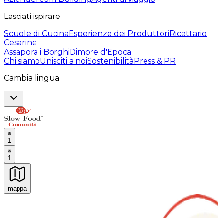
Lasciati ispirare
Scuole di Cucina
Esperienze dei Produttori
Ricettario
Cesarine
Assapora i Borghi
Dimore d'Epoca
Chi siamo
Unisciti a noi
Sostenibilità
Press & PR
Cambia lingua
1
1
mappa
Esperienze culinarie indimenticabili: Esperienze gastro