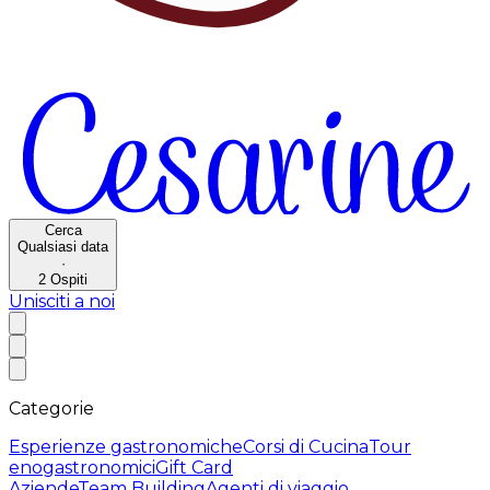
Cerca
Qualsiasi data
·
2
Ospiti
Unisciti a noi
Categorie
Esperienze gastronomiche
Corsi di Cucina
Tour
enogastronomici
Gift Card
Aziende
Team Building
Agenti di viaggio