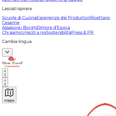
Lasciati ispirare
Scuole di Cucina
Esperienze dei Produttori
Ricettario
Cesarine
Assapora i Borghi
Dimore d'Epoca
Chi siamo
Unisciti a noi
Sostenibilità
Press & PR
Cambia lingua
1
1
mappa
Esperienze culinarie indimenticabili: Esperienze gastro