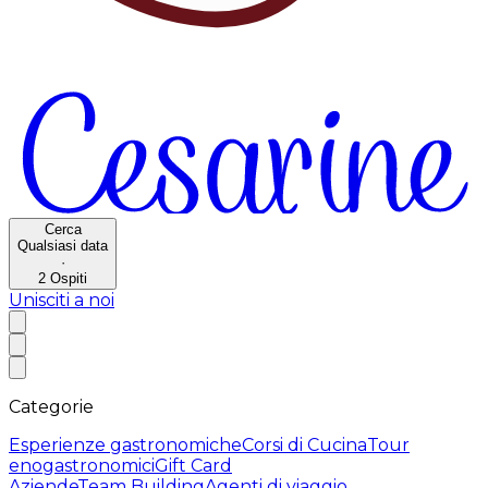
Cerca
Qualsiasi data
·
2
Ospiti
Unisciti a noi
Categorie
Esperienze gastronomiche
Corsi di Cucina
Tour
enogastronomici
Gift Card
Aziende
Team Building
Agenti di viaggio