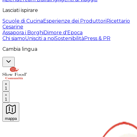
Lasciati ispirare
Scuole di Cucina
Esperienze dei Produttori
Ricettario
Cesarine
Assapora i Borghi
Dimore d'Epoca
Chi siamo
Unisciti a noi
Sostenibilità
Press & PR
Cambia lingua
1
1
mappa
Esperienze culinarie indimenticabili: Esperienze gastro