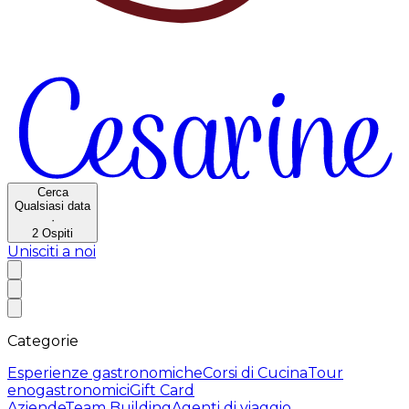
Cerca
Qualsiasi data
·
2
Ospiti
Unisciti a noi
Categorie
Esperienze gastronomiche
Corsi di Cucina
Tour
enogastronomici
Gift Card
Aziende
Team Building
Agenti di viaggio