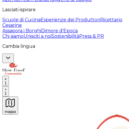
Lasciati ispirare
Scuole di Cucina
Esperienze dei Produttori
Ricettario
Cesarine
Assapora i Borghi
Dimore d'Epoca
Chi siamo
Unisciti a noi
Sostenibilità
Press & PR
Cambia lingua
1
1
mappa
Esperienze culinarie indimenticabili: Esperienze gastro