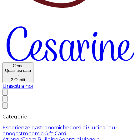
Cerca
Qualsiasi data
·
2
Ospiti
Unisciti a noi
Categorie
Esperienze gastronomiche
Corsi di Cucina
Tour
enogastronomici
Gift Card
Aziende
Team Building
Agenti di viaggio