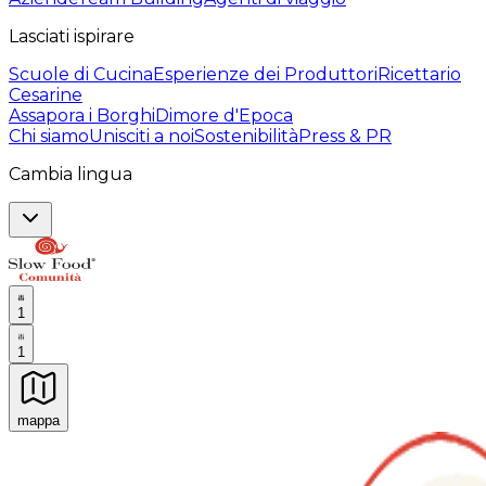
Lasciati ispirare
Scuole di Cucina
Esperienze dei Produttori
Ricettario
Cesarine
Assapora i Borghi
Dimore d'Epoca
Chi siamo
Unisciti a noi
Sostenibilità
Press & PR
Cambia lingua
1
1
mappa
Esperienze culinarie indimenticabili: Esperienze gastro