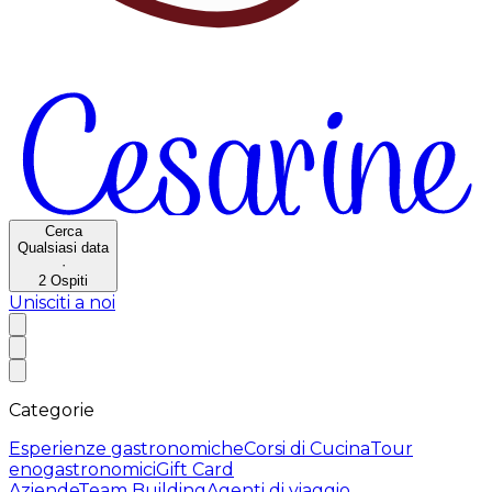
Cerca
Qualsiasi data
·
2
Ospiti
Unisciti a noi
Categorie
Esperienze gastronomiche
Corsi di Cucina
Tour
enogastronomici
Gift Card
Aziende
Team Building
Agenti di viaggio