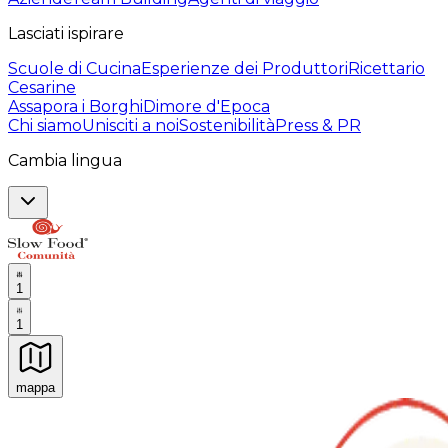
Lasciati ispirare
Scuole di Cucina
Esperienze dei Produttori
Ricettario
Cesarine
Assapora i Borghi
Dimore d'Epoca
Chi siamo
Unisciti a noi
Sostenibilità
Press & PR
Cambia lingua
1
1
mappa
Esperienze culinarie indimenticabili: Esperienze gastro