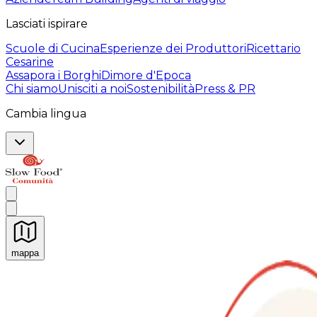
Lasciati ispirare
Scuole di Cucina
Esperienze dei Produttori
Ricettario
Cesarine
Assapora i Borghi
Dimore d'Epoca
Chi siamo
Unisciti a noi
Sostenibilità
Press & PR
Cambia lingua
mappa
Esperienze culinarie indimenticabili: Esperienze gastro