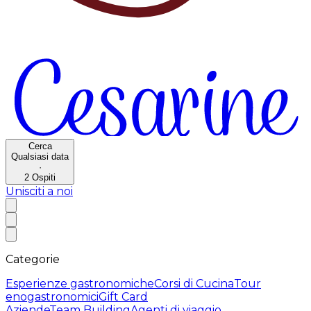
Cerca
Qualsiasi data
·
2
Ospiti
Unisciti a noi
Categorie
Esperienze gastronomiche
Corsi di Cucina
Tour
enogastronomici
Gift Card
Aziende
Team Building
Agenti di viaggio