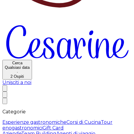
Cerca
Qualsiasi data
·
2
Ospiti
Unisciti a noi
Categorie
Esperienze gastronomiche
Corsi di Cucina
Tour
enogastronomici
Gift Card
Aziende
Team Building
Agenti di viaggio