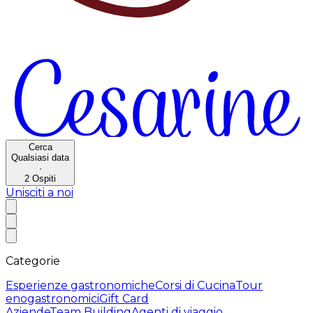
Cerca
Qualsiasi data
·
2
Ospiti
Unisciti a noi
Categorie
Esperienze gastronomiche
Corsi di Cucina
Tour
enogastronomici
Gift Card
Aziende
Team Building
Agenti di viaggio