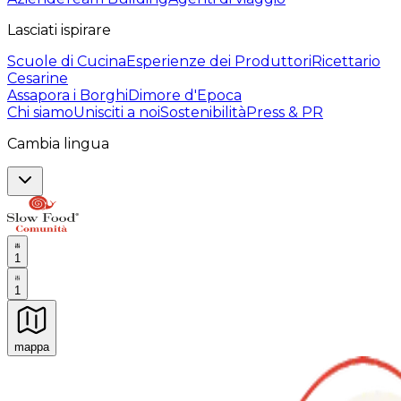
Lasciati ispirare
Scuole di Cucina
Esperienze dei Produttori
Ricettario
Cesarine
Assapora i Borghi
Dimore d'Epoca
Chi siamo
Unisciti a noi
Sostenibilità
Press & PR
Cambia lingua
1
1
mappa
Esperienze culinarie indimenticabili: Esperienze gastro