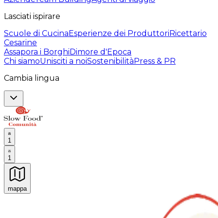
Lasciati ispirare
Scuole di Cucina
Esperienze dei Produttori
Ricettario
Cesarine
Assapora i Borghi
Dimore d'Epoca
Chi siamo
Unisciti a noi
Sostenibilità
Press & PR
Cambia lingua
1
1
mappa
Esperienze culinarie indimenticabili: Esperienze gastro