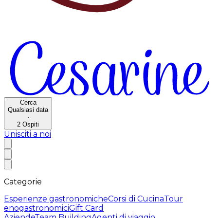
Cerca
Qualsiasi data
·
2
Ospiti
Unisciti a noi
Categorie
Esperienze gastronomiche
Corsi di Cucina
Tour
enogastronomici
Gift Card
Aziende
Team Building
Agenti di viaggio