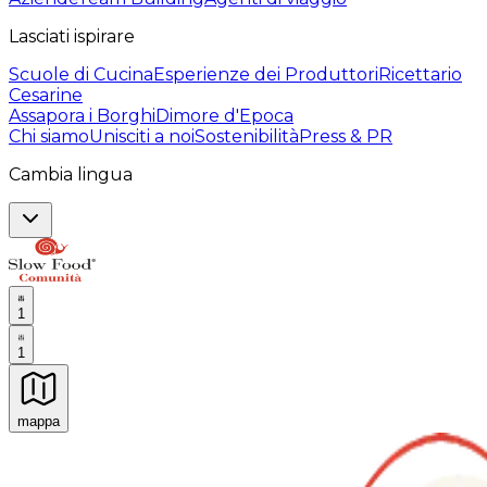
Lasciati ispirare
Scuole di Cucina
Esperienze dei Produttori
Ricettario
Cesarine
Assapora i Borghi
Dimore d'Epoca
Chi siamo
Unisciti a noi
Sostenibilità
Press & PR
Cambia lingua
1
1
mappa
Esperienze culinarie indimenticabili: Esperienze gastro