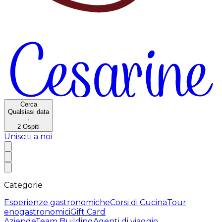
Cerca
Qualsiasi data
·
2
Ospiti
Unisciti a noi
Categorie
Esperienze gastronomiche
Corsi di Cucina
Tour
enogastronomici
Gift Card
Aziende
Team Building
Agenti di viaggio