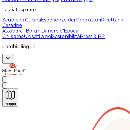
Lasciati ispirare
Scuole di Cucina
Esperienze dei Produttori
Ricettario
Cesarine
Assapora i Borghi
Dimore d'Epoca
Chi siamo
Unisciti a noi
Sostenibilità
Press & PR
Cambia lingua
mappa
Esperienze culinarie indimenticabili: Esperienze gastro