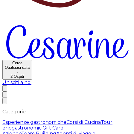
Cerca
Qualsiasi data
·
2
Ospiti
Unisciti a noi
Categorie
Esperienze gastronomiche
Corsi di Cucina
Tour
enogastronomici
Gift Card
Aziende
Team Building
Agenti di viaggio