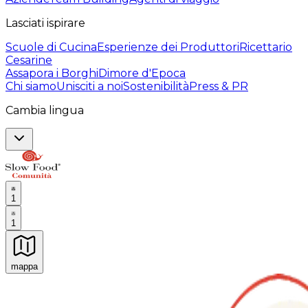
Lasciati ispirare
Scuole di Cucina
Esperienze dei Produttori
Ricettario
Cesarine
Assapora i Borghi
Dimore d'Epoca
Chi siamo
Unisciti a noi
Sostenibilità
Press & PR
Cambia lingua
1
1
mappa
Esperienze culinarie indimenticabili: Esperienze gastro