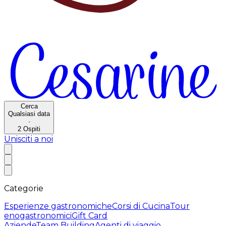
Cerca
Qualsiasi data
·
2
Ospiti
Unisciti a noi
Categorie
Esperienze gastronomiche
Corsi di Cucina
Tour
enogastronomici
Gift Card
Aziende
Team Building
Agenti di viaggio