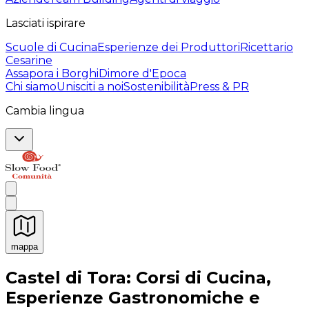
Lasciati ispirare
Scuole di Cucina
Esperienze dei Produttori
Ricettario
Cesarine
Assapora i Borghi
Dimore d'Epoca
Chi siamo
Unisciti a noi
Sostenibilità
Press & PR
Cambia lingua
mappa
Esperienze culinarie indimenticabili: Esperienze gastro
Castel di Tora: Corsi di Cucina,
Esperienze Gastronomiche e