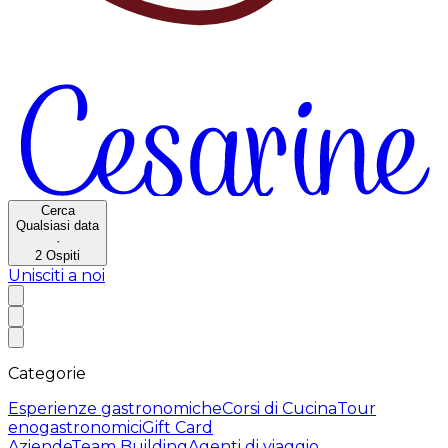
Cerca
Qualsiasi data
·
2
Ospiti
Unisciti a noi
Categorie
Esperienze gastronomiche
Corsi di Cucina
Tour
enogastronomici
Gift Card
Aziende
Team Building
Agenti di viaggio