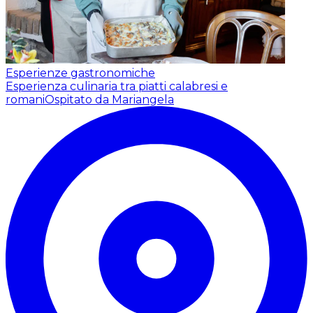
Esperienze gastronomiche
Esperienza culinaria tra piatti calabresi e
romani
Ospitato da Mariangela