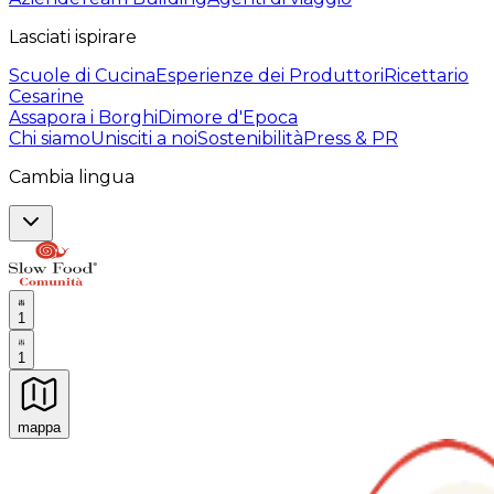
Lasciati ispirare
Scuole di Cucina
Esperienze dei Produttori
Ricettario
Cesarine
Assapora i Borghi
Dimore d'Epoca
Chi siamo
Unisciti a noi
Sostenibilità
Press & PR
Cambia lingua
1
1
mappa
Esperienze culinarie indimenticabili: Esperienze gastro