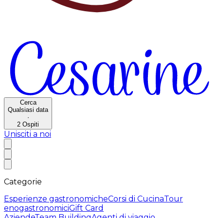
Cerca
Qualsiasi data
·
2
Ospiti
Unisciti a noi
Categorie
Esperienze gastronomiche
Corsi di Cucina
Tour
enogastronomici
Gift Card
Aziende
Team Building
Agenti di viaggio