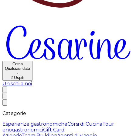
Cerca
Qualsiasi data
·
2
Ospiti
Unisciti a noi
Categorie
Esperienze gastronomiche
Corsi di Cucina
Tour
enogastronomici
Gift Card
Aziende
Team Building
Agenti di viaggio