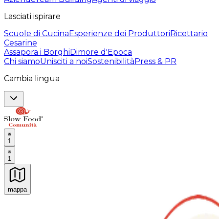
Lasciati ispirare
Scuole di Cucina
Esperienze dei Produttori
Ricettario
Cesarine
Assapora i Borghi
Dimore d'Epoca
Chi siamo
Unisciti a noi
Sostenibilità
Press & PR
Cambia lingua
1
1
mappa
Esperienze culinarie indimenticabili: Esperienze gastro