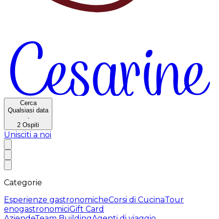
Cerca
Qualsiasi data
·
2
Ospiti
Unisciti a noi
Categorie
Esperienze gastronomiche
Corsi di Cucina
Tour
enogastronomici
Gift Card
Aziende
Team Building
Agenti di viaggio