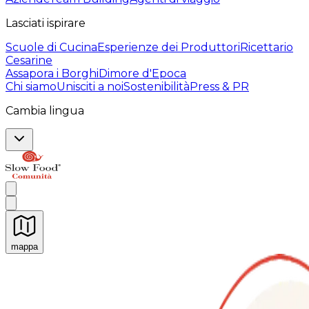
Lasciati ispirare
Scuole di Cucina
Esperienze dei Produttori
Ricettario
Cesarine
Assapora i Borghi
Dimore d'Epoca
Chi siamo
Unisciti a noi
Sostenibilità
Press & PR
Cambia lingua
mappa
Esperienze culinarie indimenticabili: Esperienze gastro