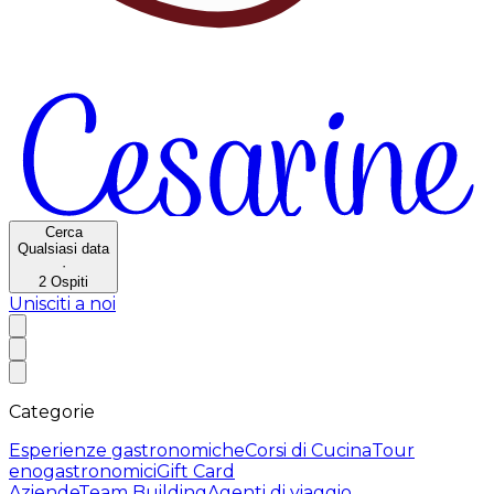
Cerca
Qualsiasi data
·
2
Ospiti
Unisciti a noi
Categorie
Esperienze gastronomiche
Corsi di Cucina
Tour
enogastronomici
Gift Card
Aziende
Team Building
Agenti di viaggio