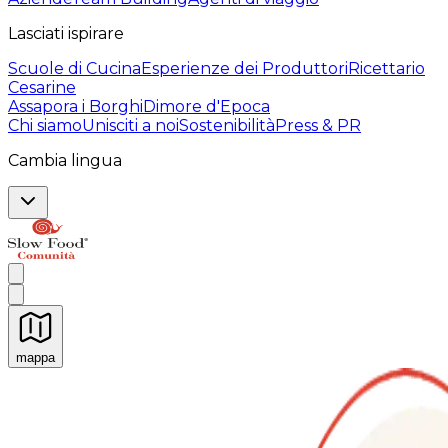
Lasciati ispirare
Scuole di Cucina
Esperienze dei Produttori
Ricettario
Cesarine
Assapora i Borghi
Dimore d'Epoca
Chi siamo
Unisciti a noi
Sostenibilità
Press & PR
Cambia lingua
mappa
Esperienze culinarie indimenticabili: Esperienze gastro