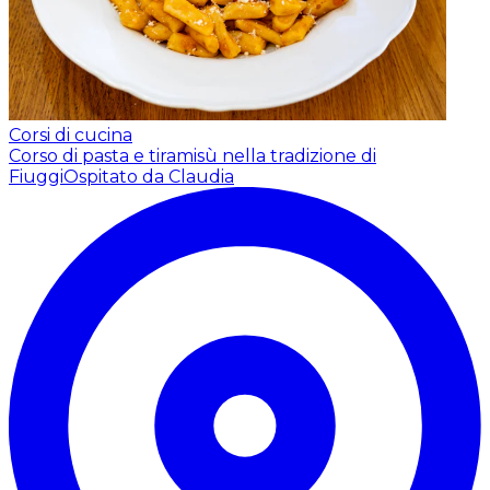
Corsi di cucina
Corso di pasta e tiramisù nella tradizione di
Fiuggi
Ospitato da Claudia