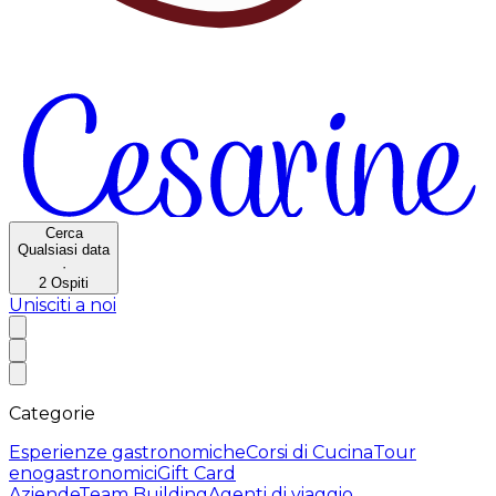
Cerca
Qualsiasi data
·
2
Ospiti
Unisciti a noi
Categorie
Esperienze gastronomiche
Corsi di Cucina
Tour
enogastronomici
Gift Card
Aziende
Team Building
Agenti di viaggio