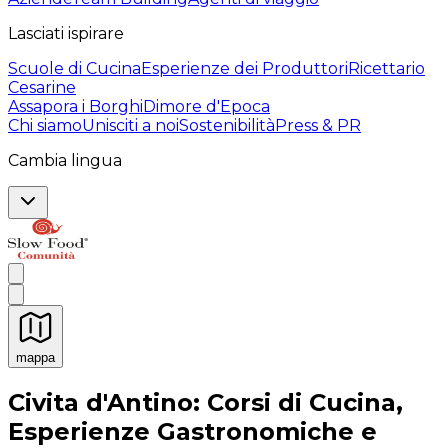
Lasciati ispirare
Scuole di Cucina
Esperienze dei Produttori
Ricettario
Cesarine
Assapora i Borghi
Dimore d'Epoca
Chi siamo
Unisciti a noi
Sostenibilità
Press & PR
Cambia lingua
mappa
Esperienze culinarie indimenticabili: Esperienze gastro
Civita d'Antino: Corsi di Cucina,
Esperienze Gastronomiche e