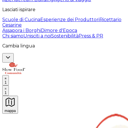
Lasciati ispirare
Scuole di Cucina
Esperienze dei Produttori
Ricettario
Cesarine
Assapora i Borghi
Dimore d'Epoca
Chi siamo
Unisciti a noi
Sostenibilità
Press & PR
Cambia lingua
1
1
mappa
Esperienze culinarie indimenticabili: Esperienze gastro