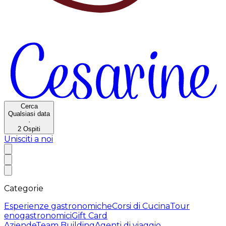
Cerca
Qualsiasi data
·
2
Ospiti
Unisciti a noi
Categorie
Esperienze gastronomiche
Corsi di Cucina
Tour
enogastronomici
Gift Card
Aziende
Team Building
Agenti di viaggio