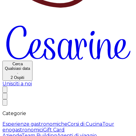
Cerca
Qualsiasi data
·
2
Ospiti
Unisciti a noi
Categorie
Esperienze gastronomiche
Corsi di Cucina
Tour
enogastronomici
Gift Card
Aziende
Team Building
Agenti di viaggio