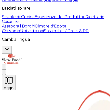
Lasciati ispirare
Scuole di Cucina
Esperienze dei Produttori
Ricettario
Cesarine
Assapora i Borghi
Dimore d'Epoca
Chi siamo
Unisciti a noi
Sostenibilità
Press & PR
Cambia lingua
mappa
Esperienze culinarie indimenticabili: Esperienze gastro