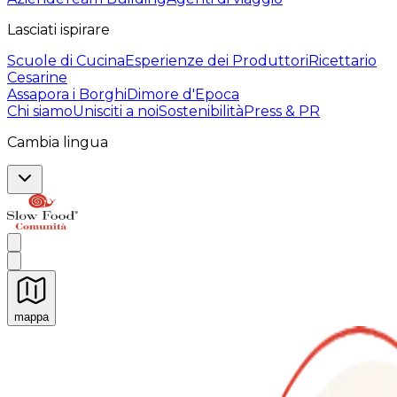
Lasciati ispirare
Scuole di Cucina
Esperienze dei Produttori
Ricettario
Cesarine
Assapora i Borghi
Dimore d'Epoca
Chi siamo
Unisciti a noi
Sostenibilità
Press & PR
Cambia lingua
mappa
Esperienze culinarie indimenticabili: Esperienze gastro