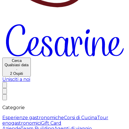
Cerca
Qualsiasi data
·
2
Ospiti
Unisciti a noi
Categorie
Esperienze gastronomiche
Corsi di Cucina
Tour
enogastronomici
Gift Card
Aziende
Team Building
Agenti di viaggio