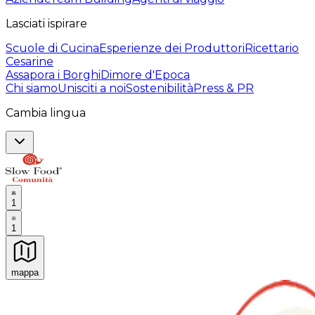
Lasciati ispirare
Scuole di Cucina
Esperienze dei Produttori
Ricettario
Cesarine
Assapora i Borghi
Dimore d'Epoca
Chi siamo
Unisciti a noi
Sostenibilità
Press & PR
Cambia lingua
1
1
mappa
Esperienze culinarie indimenticabili: Esperienze gastro