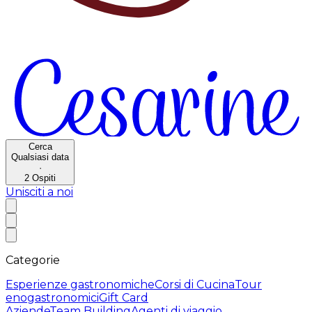
Cerca
Qualsiasi data
·
2
Ospiti
Unisciti a noi
Categorie
Esperienze gastronomiche
Corsi di Cucina
Tour
enogastronomici
Gift Card
Aziende
Team Building
Agenti di viaggio