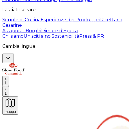
Lasciati ispirare
Scuole di Cucina
Esperienze dei Produttori
Ricettario
Cesarine
Assapora i Borghi
Dimore d'Epoca
Chi siamo
Unisciti a noi
Sostenibilità
Press & PR
Cambia lingua
1
1
mappa
Esperienze culinarie indimenticabili: Esperienze gastro