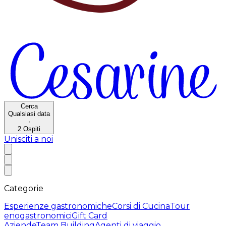
Cerca
Qualsiasi data
·
2
Ospiti
Unisciti a noi
Categorie
Esperienze gastronomiche
Corsi di Cucina
Tour
enogastronomici
Gift Card
Aziende
Team Building
Agenti di viaggio