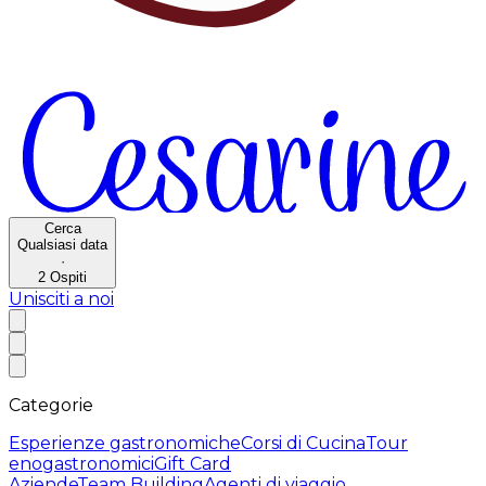
Cerca
Qualsiasi data
·
2
Ospiti
Unisciti a noi
Categorie
Esperienze gastronomiche
Corsi di Cucina
Tour
enogastronomici
Gift Card
Aziende
Team Building
Agenti di viaggio