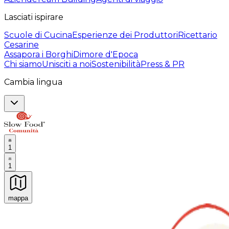
Lasciati ispirare
Scuole di Cucina
Esperienze dei Produttori
Ricettario
Cesarine
Assapora i Borghi
Dimore d'Epoca
Chi siamo
Unisciti a noi
Sostenibilità
Press & PR
Cambia lingua
1
1
mappa
Esperienze culinarie indimenticabili: Esperienze gastro