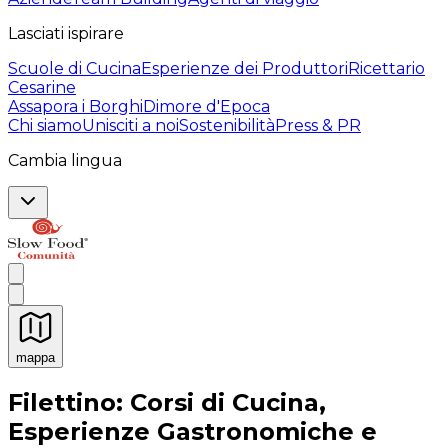
Lasciati ispirare
Scuole di Cucina
Esperienze dei Produttori
Ricettario
Cesarine
Assapora i Borghi
Dimore d'Epoca
Chi siamo
Unisciti a noi
Sostenibilità
Press & PR
Cambia lingua
mappa
Esperienze culinarie indimenticabili: Esperienze gastro
Filettino: Corsi di Cucina,
Esperienze Gastronomiche e