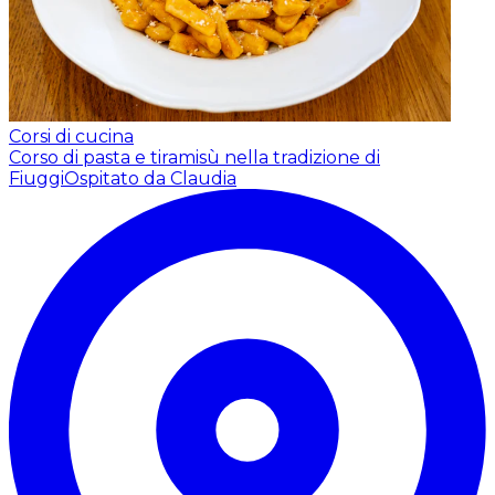
Corsi di cucina
Corso di pasta e tiramisù nella tradizione di
Fiuggi
Ospitato da Claudia