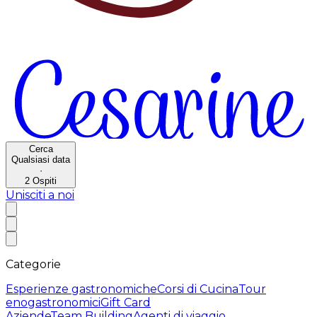
Cerca
Qualsiasi data
·
2
Ospiti
Unisciti a noi
Categorie
Esperienze gastronomiche
Corsi di Cucina
Tour
enogastronomici
Gift Card
Aziende
Team Building
Agenti di viaggio