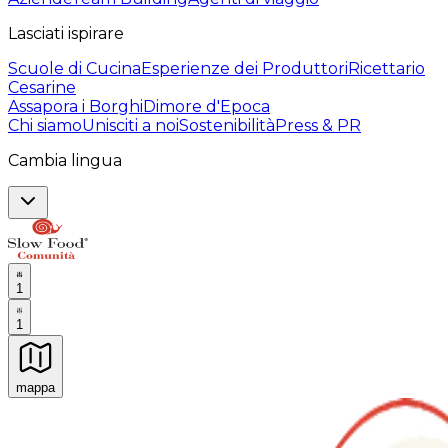
Lasciati ispirare
Scuole di Cucina
Esperienze dei Produttori
Ricettario
Cesarine
Assapora i Borghi
Dimore d'Epoca
Chi siamo
Unisciti a noi
Sostenibilità
Press & PR
Cambia lingua
1
1
mappa
Esperienze culinarie indimenticabili: Esperienze gastro