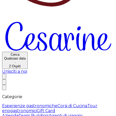
Cerca
Qualsiasi data
·
2
Ospiti
Unisciti a noi
Categorie
Esperienze gastronomiche
Corsi di Cucina
Tour
enogastronomici
Gift Card
Aziende
Team Building
Agenti di viaggio