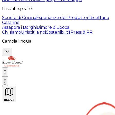
Lasciati ispirare
Scuole di Cucina
Esperienze dei Produttori
Ricettario
Cesarine
Assapora i Borghi
Dimore d'Epoca
Chi siamo
Unisciti a noi
Sostenibilità
Press & PR
Cambia lingua
1
1
mappa
Esperienze culinarie indimenticabili: Esperienze gastro