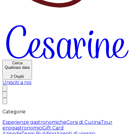
Cerca
Qualsiasi data
·
2
Ospiti
Unisciti a noi
Categorie
Esperienze gastronomiche
Corsi di Cucina
Tour
enogastronomici
Gift Card
Aziende
Team Building
Agenti di viaggio