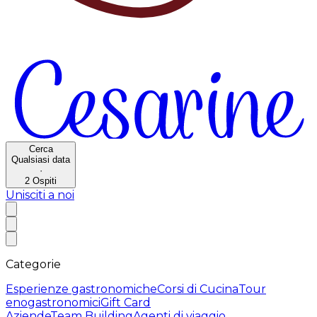
Cerca
Qualsiasi data
·
2
Ospiti
Unisciti a noi
Categorie
Esperienze gastronomiche
Corsi di Cucina
Tour
enogastronomici
Gift Card
Aziende
Team Building
Agenti di viaggio