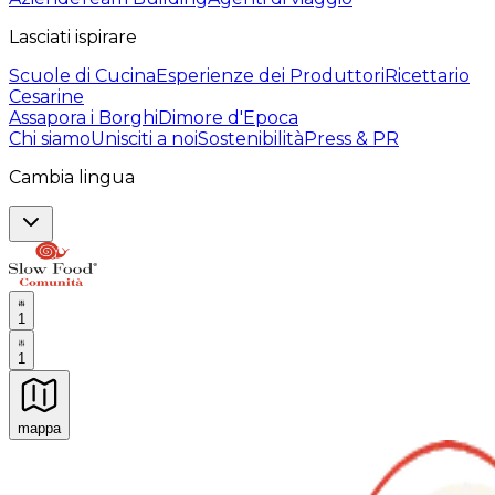
Lasciati ispirare
Scuole di Cucina
Esperienze dei Produttori
Ricettario
Cesarine
Assapora i Borghi
Dimore d'Epoca
Chi siamo
Unisciti a noi
Sostenibilità
Press & PR
Cambia lingua
1
1
mappa
Esperienze culinarie indimenticabili: Esperienze gastro