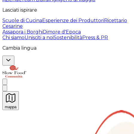
Lasciati ispirare
Scuole di Cucina
Esperienze dei Produttori
Ricettario
Cesarine
Assapora i Borghi
Dimore d'Epoca
Chi siamo
Unisciti a noi
Sostenibilità
Press & PR
Cambia lingua
mappa
Esperienze culinarie indimenticabili: Esperienze gastro