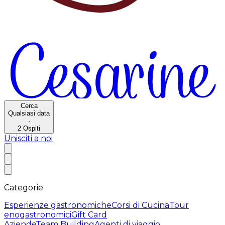
Cerca
Qualsiasi data
·
2
Ospiti
Unisciti a noi
Categorie
Esperienze gastronomiche
Corsi di Cucina
Tour
enogastronomici
Gift Card
Aziende
Team Building
Agenti di viaggio