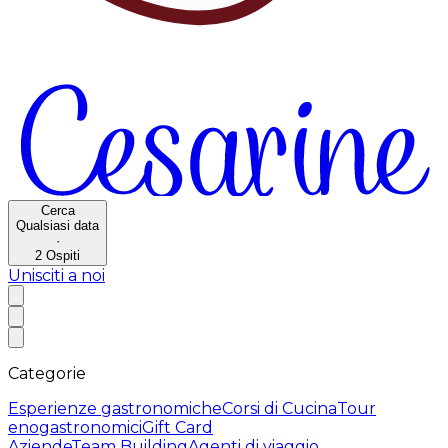
Cerca
Qualsiasi data
·
2
Ospiti
Unisciti a noi
Categorie
Esperienze gastronomiche
Corsi di Cucina
Tour
enogastronomici
Gift Card
Aziende
Team Building
Agenti di viaggio