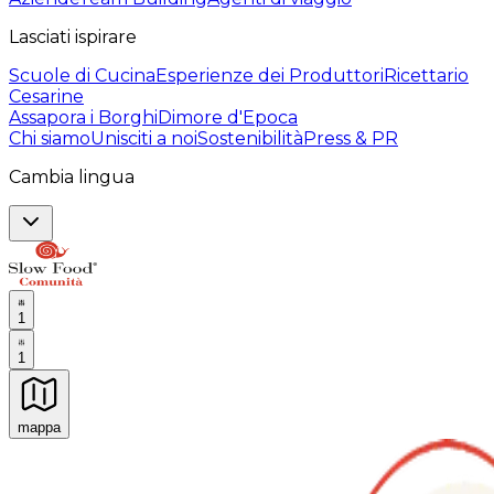
Lasciati ispirare
Scuole di Cucina
Esperienze dei Produttori
Ricettario
Cesarine
Assapora i Borghi
Dimore d'Epoca
Chi siamo
Unisciti a noi
Sostenibilità
Press & PR
Cambia lingua
1
1
mappa
Esperienze culinarie indimenticabili: Esperienze gastro