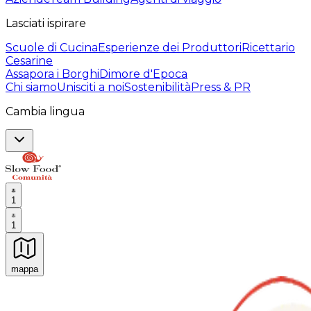
Lasciati ispirare
Scuole di Cucina
Esperienze dei Produttori
Ricettario
Cesarine
Assapora i Borghi
Dimore d'Epoca
Chi siamo
Unisciti a noi
Sostenibilità
Press & PR
Cambia lingua
1
1
mappa
Esperienze culinarie indimenticabili: Esperienze gastro