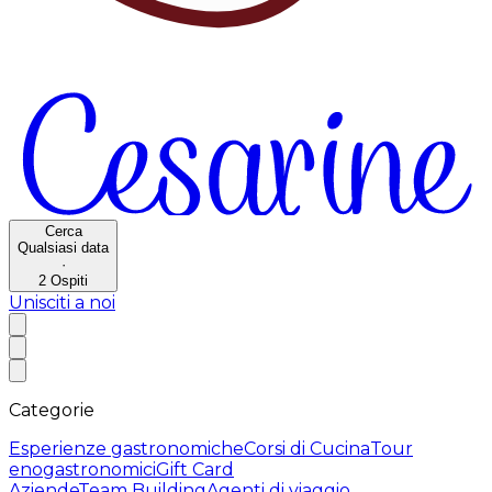
Cerca
Qualsiasi data
·
2
Ospiti
Unisciti a noi
Categorie
Esperienze gastronomiche
Corsi di Cucina
Tour
enogastronomici
Gift Card
Aziende
Team Building
Agenti di viaggio