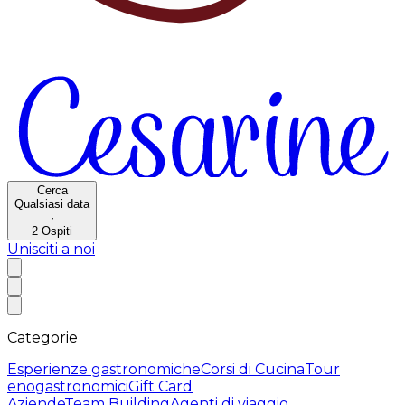
Cerca
Qualsiasi data
·
2
Ospiti
Unisciti a noi
Categorie
Esperienze gastronomiche
Corsi di Cucina
Tour
enogastronomici
Gift Card
Aziende
Team Building
Agenti di viaggio