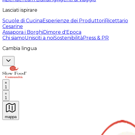
Lasciati ispirare
Scuole di Cucina
Esperienze dei Produttori
Ricettario
Cesarine
Assapora i Borghi
Dimore d'Epoca
Chi siamo
Unisciti a noi
Sostenibilità
Press & PR
Cambia lingua
1
1
mappa
Esperienze culinarie indimenticabili: Esperienze gastro